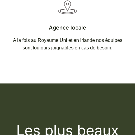
Culloden Battlefield
, lieu chargé d’émotion
où s’est jouée la fin des espoirs jacobites.
À quelques kilomètres, visite des
Agence locale
mystérieux
Clava Cairns
,
A la fois au Royaume Uni et en Irlande nos équipes
cercle de pierres millénaires qui évoque
sont toujours joignables en cas de besoin.
irrésistiblement certaines scènes
emblématiques.
Retour à Inverness.
#
Les plus beaux