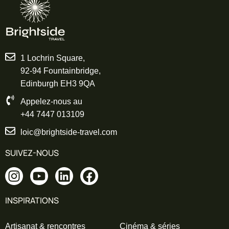
Journée au cœur des Highlands.
Découverte du majestueux
Eilean Donan
Castle
, posé à la rencontre de trois lochs.
Bien que décor plus large que la série, son
1 Lochrin Square,
atmosphère correspond parfaitement à
92-94 Fountainbridge,
l’univers romantique et dramatique de
Edinburgh EH3 9QA
l’histoire.
Appelez-nous au
Route à travers les paysages grandioses
+44 7447 013109
de
Glen Affric
ou le long du
Loch Ness
,
loic@brightside-travel.com
selon votre itinéraire.
SUIVEZ-NOUS
Possibilité d’intégrer une balade nature
autour des plantes
médicinales locales, en
écho au savoir-faire de Claire.
INSPIRATIONS
Nuit à Inverness.
Artisanat & rencontres
Cinéma & séries