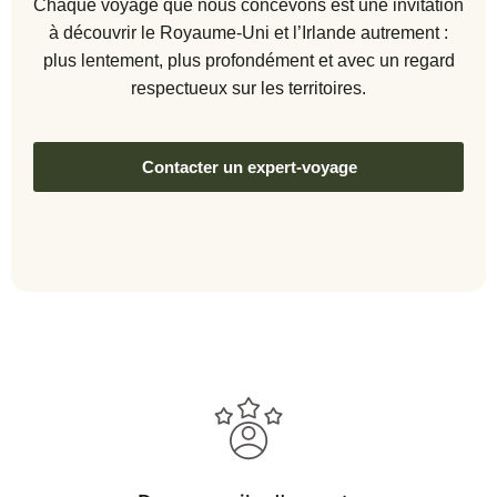
Chaque voyage que nous concevons est une invitation
Continuation vers le spectaculaire
Doune
à découvrir le Royaume-Uni et l’Irlande autrement :
Castle
, forteresse médiévale utilisée
plus lentement, plus profondément et avec un regard
comme château ancestral d’un célèbre
respectueux sur les territoires.
clan. L’un des lieux les plus
reconnaissables du parcours.
Contacter un expert-voyage
Installation dans les Highlands
Nuit à Pitlochry.
#