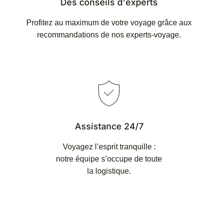
Des conseils d'experts
Profitez au maximum de votre voyage grâce aux
recommandations de nos experts-voyage.
Assistance 24/7
Jour 3
Voyagez l’esprit tranquille :
Inverness et le mythe des
notre équipe s’occupe de toute
clans
la logistique.
Cap vers
Inverness
, porte des Highlands.
Excursion au champ de bataille de