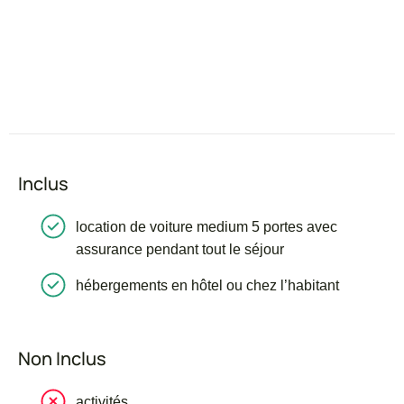
l’héroïne passionnée de plantes
médicinales,
promenade dans le Jardin
botanique royal d’Édimbourg.
Nuit à Édimbourg.
Inclus
#
location de voiture medium 5 portes avec
assurance pendant tout le séjour
hébergements en hôtel ou chez l’habitant
Non Inclus
activités