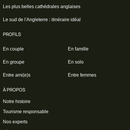
Jour 5
Les plus belles cathédrales anglaises
Glencoe & retour vers le
Le sud de l'Angleterre : itinéraire idéal
sud
PROFILS
Route vers le sud en passant par la vallée
En couple
En famille
mythique de
Glencoe
, dont les paysages
dramatiques ont servi de décor à plusieurs
En groupe
En solo
scènes clés. Un arrêt panoramique
s’impose pour ressentir toute la puissance
Entre ami(e)s
Entre femmes
des Highlands.
À PROPOS
Avant de rejoindre Édimbourg, arrêt au
spectaculaire
Blackness Castle
, utilisé
Notre histoire
comme forteresse militaire à l’écran.
Tourisme responsable
Retour à Édimbourg en fin de journée.
Nos experts